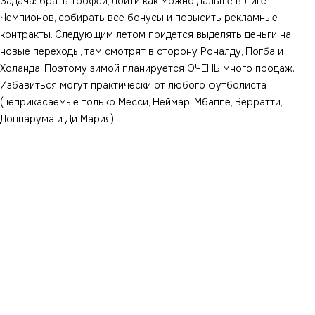
Задача: брать трофеи, дойти как можно дальше в Лиге
Чемпионов, собирать все бонусы и повысить рекламные
контракты. Следующим летом придется выделять деньги на
новые переходы, там смотрят в сторону Роналду, Погба и
Холанда. Поэтому зимой планируется ОЧЕНЬ много продаж.
Избавиться могут практически от любого футболиста
(неприкасаемые только Месси, Неймар, Мбаппе, Верратти,
Доннарума и Ди Мария).
Поставьте свою оценку