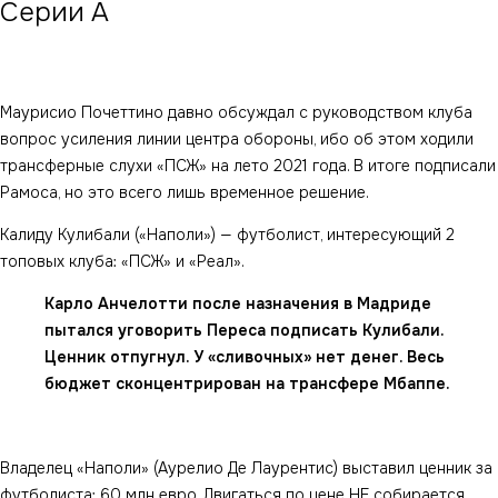
Серии А
Маурисио Почеттино давно обсуждал с руководством клуба
вопрос усиления линии центра обороны, ибо об этом ходили
трансферные слухи «ПСЖ» на лето 2021 года. В итоге подписали
Рамоса, но это всего лишь временное решение.
Калиду Кулибали («Наполи») — футболист, интересующий 2
топовых клуба: «ПСЖ» и «Реал».
Карло Анчелотти после назначения в Мадриде
пытался уговорить Переса подписать Кулибали.
Ценник отпугнул. У «сливочных» нет денег. Весь
бюджет сконцентрирован на трансфере Мбаппе.
Владелец «Наполи» (Аурелио Де Лаурентис) выставил ценник за
футболиста: 60 млн евро. Двигаться по цене НЕ собирается.