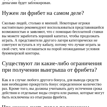
деньгами будет заблокирован.
Нужен ли фрибет на самом деле?
Сколько людей, столько и мнений. Некоторые игроки
настоятельно рекомендуют воспользоваться представившейся
возможностью и заявляют, что с помощью бесплатной ставки
вы можете заработать хороший капитал, чтобы продолжать
играть. А представители другого лагеря категорически не
советуют вступать в эту кабалу, потому что лучше играть за
свой счет, чем соглашаться на порой неожиданные условия
букмекерской конторы.
Существуют ли какие-либо ограничения
при получении выигрыша от фрибета?
Как и в случае любого другого бонуса, для вывода средств
вам необходимо прокрутить бонус определенное количество
раз. Кроме того, вы должны учитывать дату истечения срока
действия и отдельные виды спорта или рынки, которые могут
быть исключены из отыгрыша фрибета.