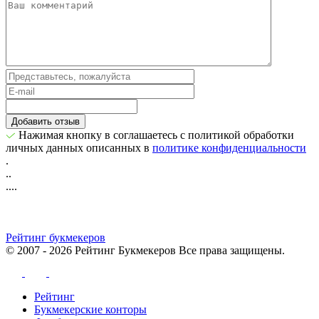
Добавить отзыв
Нажимая кнопку в соглашаетесь с политикой обработки
личных данных описанных в
политике конфиденциальности
.
..
....
Рейтинг
букмекеров
© 2007 - 2026 Рейтинг Букмекеров Все права защищены.
Рейтинг
Букмекерские конторы