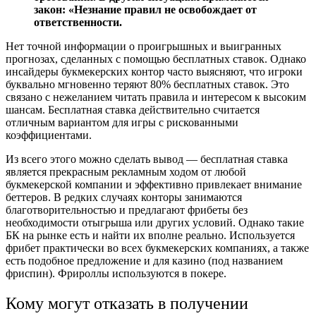
закон: «Незнание правил не освобождает от
ответственности.
Нет точной информации о проигрышных и выигранных
прогнозах, сделанных с помощью бесплатных ставок. Однако
инсайдеры букмекерских контор часто выясняют, что игроки
буквально мгновенно теряют 80% бесплатных ставок. Это
связано с нежеланием читать правила и интересом к высоким
шансам. Бесплатная ставка действительно считается
отличным вариантом для игры с рискованными
коэффициентами.
Из всего этого можно сделать вывод — бесплатная ставка
является прекрасным рекламным ходом от любой
букмекерской компании и эффективно привлекает внимание
беттеров. В редких случаях конторы занимаются
благотворительностью и предлагают фрибеты без
необходимости отыгрыша или других условий. Однако такие
БК на рынке есть и найти их вполне реально. Используется
фрибет практически во всех букмекерских компаниях, а также
есть подобное предложение и для казино (под названием
фриспин). Фрироллы используются в покере.
Кому могут отказать в получении