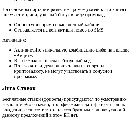
На основном портале в разделе «Промо» указано, что клиент
получает индивидуальный бонус в виде промокода:
Он поступит прямо в ваш личный кабинет.
Отправляется на контактный номер по SMS.
Активация:
Активируйте уникальную комбинацию цифр на вкладке
«Акция».
Вы не можете передать бонусный код.
Пользователи, делающие ставки на спорт на
криптовалюту, не могут участвовать в бонусной
программе.
Лига Ставок
Бесплатные ставки (фрибеты) присуждаются по усмотрению
компании.Это означает, что офис может дать фрибет на день
рождение, если сочтет это целесообразным. Однако условий к
данному предложений в этом БК нет.