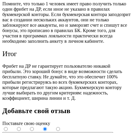
Помните, что только 1 человек имеет право получить только
один фрибет на ДР, если иное не указано в правилах
букмекерской конторы. Если букмекерская контора заподозрит
вас в создании нескольких аккаунтов, они не только
заблокируют все аккаунты, но и заморозят счет и спишут все
бонусы, это прописано в правилах БК. Кроме того, для
участия в программах лояльности практически всегда
необходимо заполнить анкету в личном кабинете.
Итог
Фрибет на ДР не гарантирует пользователю никакой
прибыли. Это хороший бонус в виде возможности сделать
бесплатную ставку. Не думайте, что это обеспечит 100%
прибыли регистрируясь во всех букмекерских конторах,
которые предлагают такую ​​акцию. Букмекерскую контору
лучше выбирать по другим критериям: надежность,
коэффициент, ширина линии и т. Д.
Добавьте свой
отзыв
Поставьте свою оценку