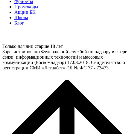
Фрибеты
Промокоды
Акции БК
Школа
Блог
Только для лиц старше 18 лет
Зарегистрировано Федеральной службой по надзору в сфере
связи, информационных технологий и массовых
коммуникаций (Роскомнадзор) 17.08.2018. Свидетельство о
регистрации СМИ «Легалбет» ЭЛ № ФС 77 - 73473