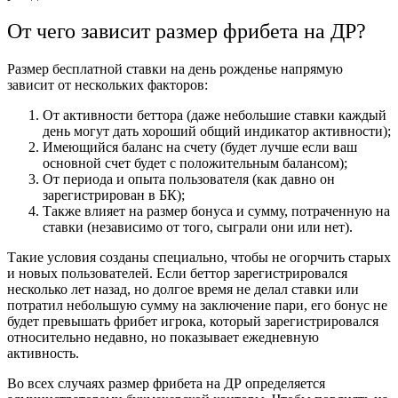
От чего зависит размер фрибета на ДР?
Размер бесплатной ставки на день рожденье напрямую
зависит от нескольких факторов:
От активности беттора (даже небольшие ставки каждый
день могут дать хороший общий индикатор активности);
Имеющийся баланс на счету (будет лучше если ваш
основной счет будет с положительным балансом);
От периода и опыта пользователя (как давно он
зарегистрирован в БК);
Также влияет на размер бонуса и сумму, потраченную на
ставки (независимо от того, сыграли они или нет).
Такие условия созданы специально, чтобы не огорчить старых
и новых пользователей. Если беттор зарегистрировался
несколько лет назад, но долгое время не делал ставки или
потратил небольшую сумму на заключение пари, его бонус не
будет превышать фрибет игрока, который зарегистрировался
относительно недавно, но показывает ежедневную
активность.
Во всех случаях размер фрибета на ДР определяется