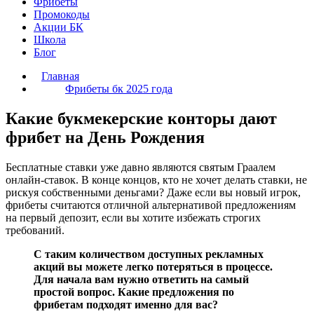
Фрибеты
Промокоды
Акции БК
Школа
Блог
Главная
Фрибеты бк 2025 года
Какие букмекерские конторы дают
фрибет на День Рождения
Бесплатные ставки уже давно являются святым Граалем
онлайн-ставок. В конце концов, кто не хочет делать ставки, не
рискуя собственными деньгами? Даже если вы новый игрок,
фрибеты считаются отличной альтернативой предложениям
на первый депозит, если вы хотите избежать строгих
требований.
С таким количеством доступных рекламных
акций вы можете легко потеряться в процессе.
Для начала вам нужно ответить на самый
простой вопрос. Какие предложения по
фрибетам подходят именно для вас?