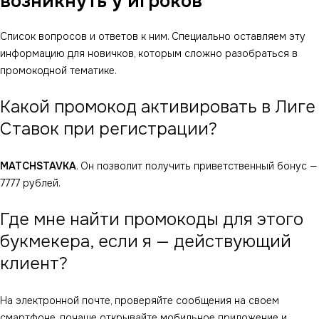
возникнуть у игроков
Список вопросов и ответов к ним. Специально оставляем эту
информацию для новичков, которым сложно разобраться в
промокодной тематике.
Какой промокод активировать в Лиге
Ставок при регистрации?
MATCHSTAVKA
. Он позволит получить приветственный бонус —
7777 рублей.
Где мне найти промокоды для этого
букмекера, если я — действующий
клиент?
На электронной почте, проверяйте сообщения на своем
смартфоне, почаще открывайте мобильное приложение и