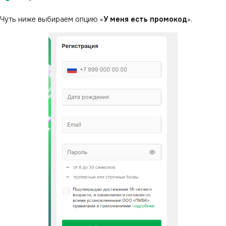
Чуть ниже выбираем опцию «
У меня есть промокод
».