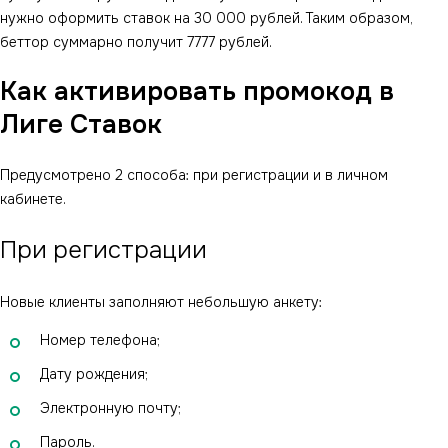
нужно оформить ставок на 30 000 рублей. Таким образом,
беттор суммарно получит 7777 рублей.
Как активировать промокод в
Лиге Ставок
Предусмотрено 2 способа: при регистрации и в личном
кабинете.
При регистрации
Новые клиенты заполняют небольшую анкету:
Номер телефона;
Дату рождения;
Электронную почту;
Пароль.