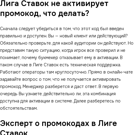
Лига Ставок не активирует
промокод, что делать?
Сначала следует убедиться в том, что этот код был введен
правильно и доступен. Вы — новый клиент или действующий?
Обязательно проверьте, для какой аудитории он действуют. Но
представим такую ситуацию, когда игрок все проверил и не
понимает, почему букмекер отказывает ему в активации. В
таком случае в Лиге Ставок есть техническая поддержка.
Работают операторы там круглосуточно. Прямо в онлайн-чате
задавайте вопрос о том, что не получается активировать
промокод. Менеджер разберется и даст ответ. В первую
очередь Вы узнаете, действительно ли, эта комбинация
доступна для активации в системе. Далее разберетесь по
обстоятельствам.
Эксперт о промокодах в Лиге
Ставок