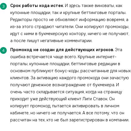
Срок работы кода истек
. И здесь также виноваты, как
купонные площадки, так и крупные беттинговые порталы.
Редакторы просто не обновляют информацию вовремя, а
из-за этого страдают читатели. Они копируют промокоды,
идут с ними в букмекерскую контору, ничего не получают,
а после пишут негативные комментарии.
Промокод не создан для действующих игроков
. Эта
ошибка встречается чаще всего. Крупные интернет-
порталы, купонные площадки, беттинговые редакции в
основном публикуют бонус-коды, рассчитанные для новых
клиентов. За активацию каждого промокода они зачастую
получают денежное вознаграждение от букмекера. И
очень часто складывается ситуация, когда на страницу
приходит уже действующий клиент Лиги Ставок. Он
копирует промокод, пытается активировать в личном
кабинете, но ничего не получается. А все потому, что он
рассчитан на тех, кто не был зарегистрирован в компании.