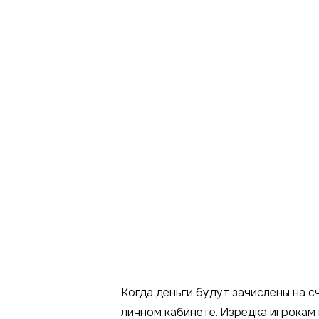
Когда деньги будут зачислены на с
личном кабинете. Изредка игрокам