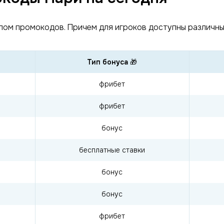
лом промокодов. Причем для игроков доступны различны
Тип бонуса
🎁
фрибет
фрибет
бонус
бесплатные ставки
бонус
бонус
фрибет