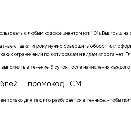
льзовать с любым коэффициентом (от 1.01). Выигрыш на 
атные ставки, игроку нужно совершить оборот или офор
аких ограничений по котировкам и видам спорта нет. Гл
выполнить в течение 5 суток после начисления каждого
ублей — промокод ГСМ
ен только для тех, кто разбирается в теннисе. Чтобы пол