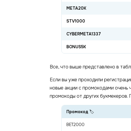
META20K
STV1000
CYBERMETA1337
BONUS5K
Все, что выше представлено в табл
Если вы уже проходили регистраци
новые акции с промокодами очень ч
промокоды от других букмекеров. 
Промокод
🏷️
BET2000