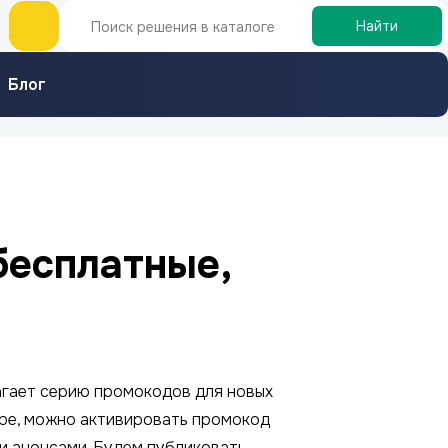
Найти
Фрибет
Блог
Метка
бесплатные,
агает серию промокодов для новых
оре, можно активировать промокод
ми анонсами. Будем публиковать