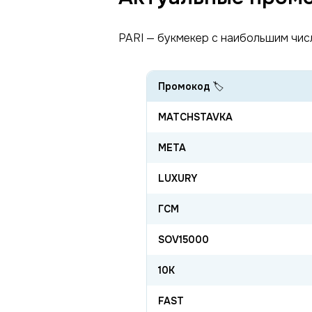
PARI — букмекер с наибольшим чис
Промокод
🏷️
MATCHSTAVKA
META
LUXURY
ГСМ
SOV15000
10K
FAST