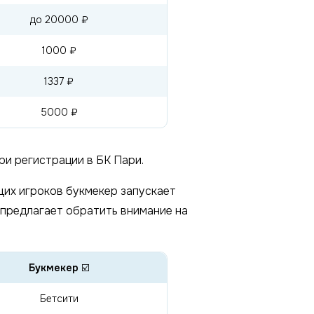
до 20000 ₽
1000 ₽
1337 ₽
5000 ₽
ри регистрации в БК Пари.
щих игроков букмекер запускает
а предлагает обратить внимание на
Букмекер
☑️
Бетсити