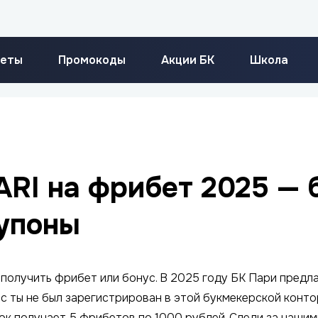
еты
Промокоды
Акции БК
Школа
RI на фрибет 2025 — 
упоны
получить фрибет или бонус. В 2025 году БК Пари предл
ас ты не был зарегистрирован в этой букмекерской конт
рок получает 5 фрибетов по 1000 рублей. Следи за наши