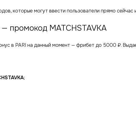
одов, которые могут ввести пользователи прямо сейчас 
₽ — промокод MATCHSTAVKA
нус в PARI на данный момент — фрибет до 5000 ₽. Выдает
CHSTAVKA
;