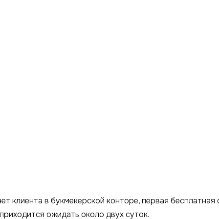
чет клиента в букмекерской конторе, первая бесплатная 
 приходится ожидать около двух суток.